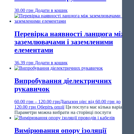
30.00
грн
Додати в кошик
Перевірка наявності ланцюга між
заземлювачами і заземленими
елементами
36.39
грн
Додати в кошик
Випробування діелектричних
рукавичок
60.00
грн
–
120.00
грн
Діапазон цін: від 60.00 грн до
120.00 грн
Оберіть опції
Ця послуга має кілька варіантів.
Параметри можна вибрати на сторінці послуги
Вимірювання опору ізоляції