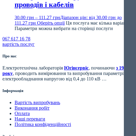
проводів і кабелів
30.00
грн
–
111.27
грн
Діапазон цін: від 30.00 грн до
111.27 грн
Оберіть опції
Ця послуга має кілька варіантів.
Параметри можна вибрати на сторінці послуги
067 617 16 78
вартість послуг
Про нас
Електротехнічна лабораторія
Югінсервіс
, починаючи
з 1994
року
, проводить вимірювання та випробування параметрів
електрообладнання напругою від 0,4 до 110 кВ …
Інформація
Вартість випробувань
Виконання робіт
Оплата
Наші переваги
Політика конфіденційності