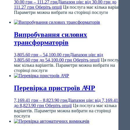
30.00
грн
–
111.27
грн
Діапазон цін: від 30.00 грн до
111.27 грн
Оберіть опції
Ця послуга має кілька варіантів.
Параметри можна вибрати на сторінці послуги
Випробування силових
трансформаторів
3,805.60
грн
–
54,100.00
грн
Діапазон цін: від
3,805.60 грн до 54,100.00 грн
Оберіть опції
Ця послуга
має кілька варіантів. Параметри можна вибрати на
сторінці послуги
Перевірка пристроїв АЧР
7,169.41
грн
–
8,823.90
грн
Діапазон цін: від 7,169.41 грн
до 8,823.90 грн
Оберіть опції
Ця послуга має кілька
варіантів. Параметри можна вибрати на сторінці
послуги