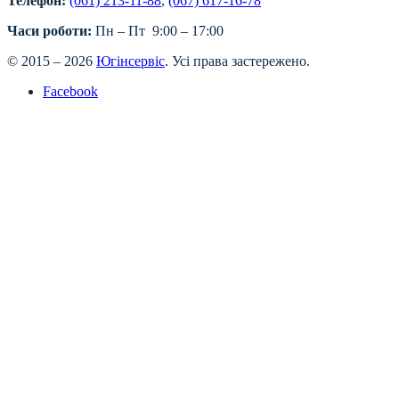
Телефон:
(061) 213-11-88
,
(067) 617-16-78
Часи роботи:
Пн – Пт 9:00 – 17:00
© 2015 – 2026
Югінсервіс
. Усі права застережено.
Facebook
ми працюємо, ціни на сайті 
Наші послуги доступні, як зазвичай, із деякими спеціал
ПРАЙС
Розрахунок