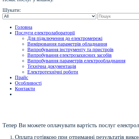
Шукати:
Головна
Послуги електролабораторії
Для підключення до електромережі
Вимірювання параметрів обладнання
Випробування інструменту та пристроїв
Випробування електрозахисних засобів
Випробування параметрів електрообладнання
Технічна документація
Електротехнічні роботи
Прайс
Особливості
Контакти
Тепер Ви можете оплачувати вартість послуг електро
Оплата готівкою при отриманні результатів викона