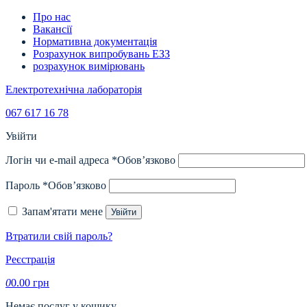
Про нас
Вакансії
Нормативна документація
Розрахунок випробувань ЕЗЗ
розрахунок вимірювань
Електротехнічна лабораторія
067 617 16 78
Увійти
Логін чи e-mail адреса
*
Обов’язково
Пароль
*
Обов’язково
Запам'ятати мене
Увійти
Втратили свій пароль?
Реєстрація
0
0.00
грн
Немає послуг у кошику.