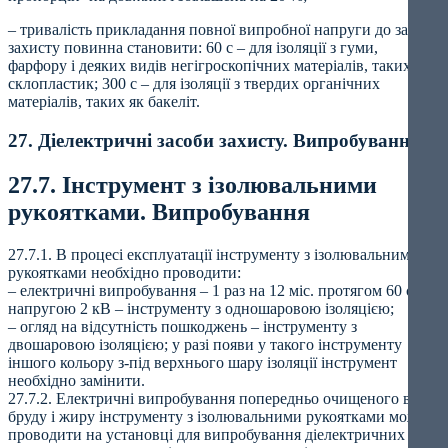
– тривалість прикладання повної випробної напруги до засобу
захисту повинна становити: 60 с – для ізоляції з гуми,
фарфору і деяких видів негігроскопічних матеріалів, таких як
склопластик; 300 с – для ізоляції з твердих органічних
матеріалів, таких як бакеліт.
27. Діелектричні засоби захисту. Випробування
27.7. Інструмент з ізолювальними
рукоятками. Випробування
27.7.1. В процесі експлуатації інструменту з ізолювальними
рукоятками необхідно проводити:
– електричні випробування – 1 раз на 12 міс. протягом 60 с
напругою 2 кВ – інструменту з одношаровою ізоляцією;
– огляд на відсутність пошкоджень – інструменту з
двошаровою ізоляцією; у разі появи у такого інструменту
іншого кольору з-під верхнього шару ізоляції інструмент
необхідно замінити.
27.7.2. Електричні випробування попередньо очищеного від
бруду і жиру інструменту з ізолювальними рукоятками можна
проводити на установці для випробування діелектричних