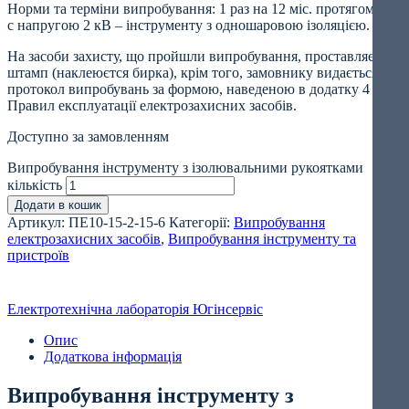
Норми та терміни випробування: 1 раз на 12 міс. протягом 60
с напругою 2 кВ – інструменту з одношаровою ізоляцією.
На засоби захисту, що пройшли випробування, проставляється
штамп (наклеюєтся бирка), крім того, замовнику видається
протокол випробувань за формою, наведеною в додатку 4 до
Правил експлуатації електрозахисних засобів.
Доступно за замовленням
Випробування інструменту з ізолювальними рукоятками
кількість
Додати в кошик
Артикул:
ПЕ10-15-2-15-6
Категорії:
Випробування
електрозахисних засобів
,
Випробування інструменту та
пристроїв
Електротехнічна лабораторія Югінсервіс
Опис
Додаткова інформація
Випробування інструменту з