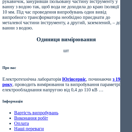
рукавичок, зануривши ізольовану частину інструменту у
ванну з водою так, щоб вода не доходила до краю ізоляції на
10 мм. Під час проведення випробувань один вивід
випробного трансформатора необхідно приєднати до
металевої частини інструменту, а другий, заземлений, – до
ванни з водою.
Одиниця вимірювання
шт
Про нас
Електротехнічна лабораторія
Югінсервіс
, починаючи
з 1994
року
, проводить вимірювання та випробування параметрів
електрообладнання напругою від 0,4 до 110 кВ …
Інформація
Вартість випробувань
Виконання робіт
Оплата
Наші переваги