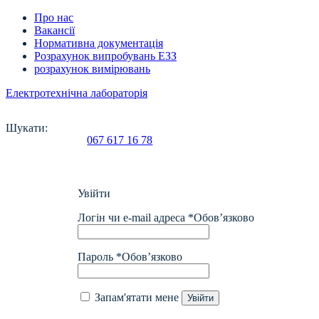
Про нас
Вакансії
Нормативна документація
Розрахунок випробувань ЕЗЗ
розрахунок вимірювань
Електротехнічна лабораторія
Шукати:
067 617 16 78
Увійти
Логін чи e-mail адреса
*
Обов’язково
Пароль
*
Обов’язково
Запам'ятати мене
Увійти