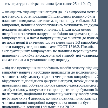
– температура повітря повинна бути плюс 25 ± 10 oС;
– швидкість підвищення напруги до 1/3 випробної може бути
довільною, проте подальше її підвищення повинно бути
плавним і швидким, але таким, що за напруги більше 3/4
випробної, повинна забезпечуватись можливість слідкувати за
показами вимірювального приладу. Після досягнення
потрібного значення напруги необхідно витримати тривалість
випробування, а потім напругу швидко знизити до нуля або,
по досягненні її значення, що не перевищує 1/3 випробної,
зняти напругу згідно з вимогами ГОСТ 1516.2. Похибка
експлуатаційних випробувань не повинна перевищувати
приведену похибку високовольтної випроб- ної установки,
яка атестована в установленому порядку;
– під час проведення випробувань засобів захисту підвищену
випробну напругу необхідно прикладати до ізолювальної
частини засобу захисту згідно з методикою випробувань. За
відсутності відповідного джерела напруги, необхідного для
проведення випробувань ізолювального електрозахисного
засобу в цілому, допускається проводити випробування йо- го
по частинах, поділивши ізолювальну частину засобу захисту
не більше як на 4 ділянки, до яких повинна прикладатись
частина повної випробної напруги, яка повинна бути
пропорцій- на довжині і збільшена на 20 %;