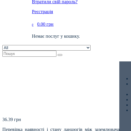
Втратили свій пароль?
Реєстрація
0.00
грн
0
Немає послуг у кошику.
36.39
грн
Перевірка наявності і стану ланцюгів між заземлювачами і