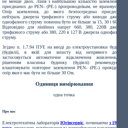
не менше двох. Лінія з найбільшою кількістю заземлювачів,
приєднаних до PEN- (PE-) npoпроводнікам, не враховується.
Опір заземлення, до якого безпосередньо приєднують
нейтраль джерела трифазного струму або виводи джерела
однофазного струму повинна бути не більше за 15, 30 і 60 Ом.
Відповідно для лінійних напруг 660, 380, 220В джерела
трифазного струму або 380, 220 в 127 В джерела однофазного
струму.
Згідно п. 1.7.94 ПУЕ на вводі до електроустановки будинку
(будівлі), в якій для захисту від непрямого дотику
застосовується автоматичне відключення живлення, за
рішенням власника будинку (будівлі) рекомендується
влаштовувати повторне заземлення PEN- (PE-) провідника,
опір якого має бути не більше 30 Ом.
Одиниця вимірювання
одна точка
Про нас
Електротехнічна лабораторія
Югінсервіс
, починаючи
з 1994
року
, проводить вимірювання та випробування параметрів