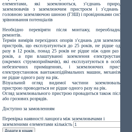
елементами, які заземлюються, з’єднань природних
заземлювачів з заземлюючим пристроєм і з’єднань між
головною заземляючою шиною (ГЗШ) і провідниками системи
зрівнювання потенціалів
Необхідно перевіряти після монтажу, переобладнання,
ремонтів.
Термін вимірів перехідних опорів з’єднань для заземлюючих
пристроїв, що експлуатуються до 25 років, не рідше одного
разу в 12 років, понад 25 років не рідше ніж один раз на 6
років, а при влаштуванні заземлення електроустановок
(окремих струмоприймачів), які експлуатуються в особливо
небезпечних приміщеннях, і заземлюючих пристроїв
електроустановок вантажопідіймальних машин, механізмів –
не рідше одного разу на рік.
Візуальний огляд видимої частини заземлювального
пристрою проводиться не рідше одного разу на рік.
Огляд заземлювального пристрою провадиться також після КЗ
або грозових розрядів.
Доступно за замовленням
Перевірка наявності ланцюга між заземлювачами і
заземленими елементами кількість
Додати в кошик