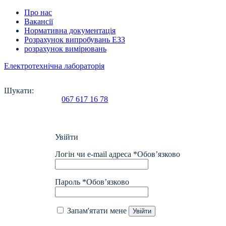
Про нас
Вакансії
Нормативна документація
Розрахунок випробувань ЕЗЗ
розрахунок вимірювань
Електротехнічна лабораторія
Шукати:
067 617 16 78
Увійти
Логін чи e-mail адреса
*
Обов’язково
Пароль
*
Обов’язково
Запам'ятати мене
Увійти