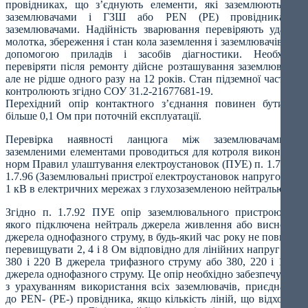
провідниках, що з’єднують елементи, які заземлюються з
заземлювачами і ГЗШ або PEN (PE) провідника із
заземлювачами. Надійність зварювання перевіряють ударом
молотка, збереження і стан кола заземлення і заземлювачів – за
допомогою приладів і засобів діагностики. Необхідно
перевіряти після ремонту дійсне розташування заземлювачів,
але не рідше одного разу на 12 років. Стан підземної частини
контролюють згідно СОУ 31.2-21677681-19.
Перехідний опір контактного з’єднання повинен бути не
більше 0,1 Ом при поточній експлуатації.
Перевірка наявності ланцюга між заземлювачами і
заземленими елементами проводиться для котроля виконання
норм Правил улаштування електроустановок (ПУЕ) п. 1.7.92 –
1.7.96 (Заземлювальні пристрої електроустановок напругою до
1 кВ в електричних мережах з глухозаземленою нейтралью).
Згідно п. 1.7.92 ПУЕ опір заземлювального пристрою, до
якого підключена нейтраль джерела живлення або висновки
джерела однофазного струму, в будь-який час року не повинен
перевищувати 2, 4 і 8 Ом відповідно для лінійних напруг 660,
380 і 220 В джерела трифазного струму або 380, 220 і 127В
джерела однофазного струму. Це опір необхідно забезпечувати
з урахуванням використання всіх заземлювачів, приєднаних
до PEN- (PE-) провідника, якщо кількість ліній, що відходять