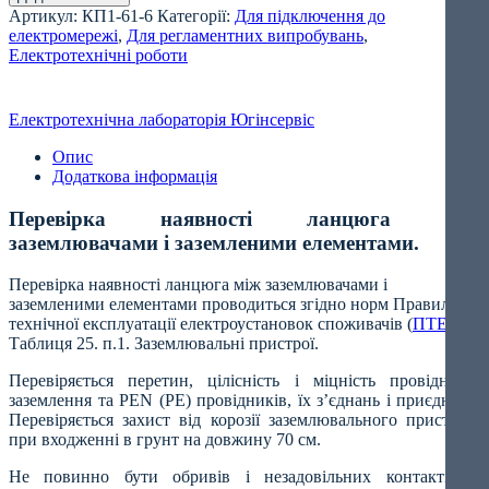
Артикул:
КП1-61-6
Категорії:
Для підключення до
електромережі
,
Для регламентних випробувань
,
Електротехнічні роботи
Електротехнічна лабораторія Югінсервіс
Опис
Додаткова інформація
Перевірка наявності ланцюга між
заземлювачами і заземленими елементами.
Перевірка наявності ланцюга між заземлювачами і
заземленими елементами проводиться згідно норм Правил
технічної експлуатації електроустановок споживачів (
ПТЕЕС
),
Таблиця 25. п.1. Заземлювальні пристрої.
Перевіряється перетин, цілісність і міцність провідників
заземлення та РЕN (PE) провідників, їх з’єднань і приєднань.
Перевіряється захист від корозії заземлювального пристрою
при входженні в грунт на довжину 70 см.
Не повинно бути обривів і незадовільних контактів у