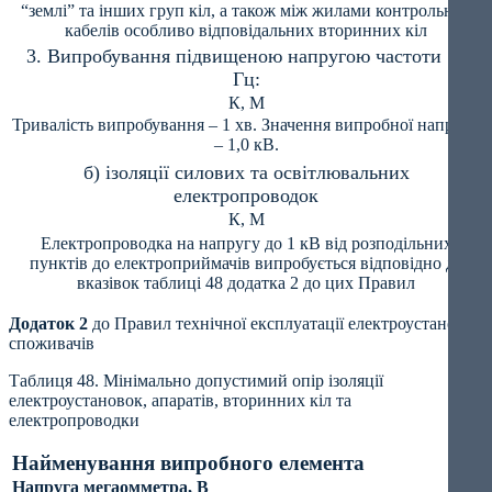
“землі” та інших груп кіл, а також між жилами контрольних
кабелів особливо відповідальних вторинних кіл
3. Випробування підвищеною напругою частоти 50
Гц:
К, М
Тривалість випробування – 1 хв. Значення випробної напруги
– 1,0 кВ.
б) ізоляції силових та освітлювальних
електропроводок
К, М
Електропроводка на напругу до 1 кВ від розподільних
пунктів до електроприймачів випробується відповідно до
вказівок таблиці 48 додатка 2 до цих Правил
Додаток 2
до Правил технічної експлуатації електроустановок
споживачів
Таблиця 48. Мінімально допустимий опір ізоляції
електроустановок, апаратів, вторинних кіл та
електропроводки
Найменування випробного елемента
Напруга мегаомметра, В