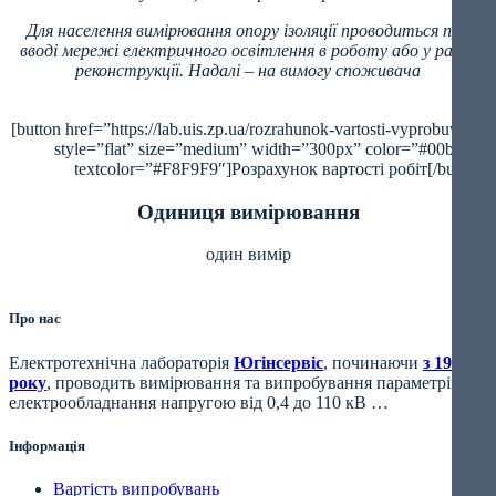
Для населення вимірювання опору ізоляції проводиться при
вводі мережі електричного освітлення в роботу або у разі її
реконструкції. Надалі – на вимогу споживача
[button href=”https://lab.uis.zp.ua/rozrahunok-vartosti-vyprobuvan/”
style=”flat” size=”medium” width=”300px” color=”#00bc96″
textcolor=”#F8F9F9″]Розрахунок вартості робіт[/button]
Одиниця вимірювання
один вимір
Про нас
Електротехнічна лабораторія
Югінсервіс
, починаючи
з 1994
року
, проводить вимірювання та випробування параметрів
електрообладнання напругою від 0,4 до 110 кВ …
Інформація
Вартість випробувань