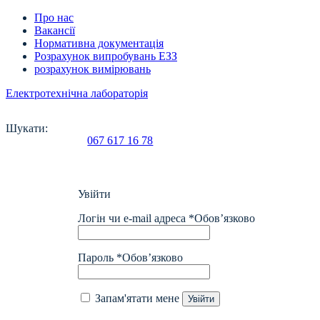
Про нас
Вакансії
Нормативна документація
Розрахунок випробувань ЕЗЗ
розрахунок вимірювань
Електротехнічна лабораторія
Шукати:
067 617 16 78
Увійти
Логін чи e-mail адреса
*
Обов’язково
Пароль
*
Обов’язково
Запам'ятати мене
Увійти