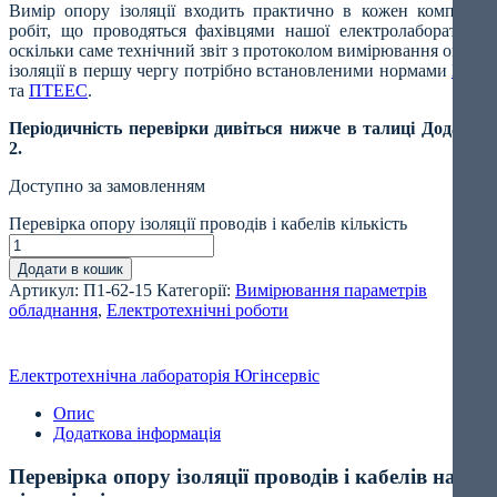
Вимір опору ізоляції входить практично в кожен комплекс
робіт, що проводяться фахівцями нашої електролабораторії,
оскільки саме технічний звіт з протоколом вимірювання опору
ізоляції в першу чергу потрібно встановленими нормами
ПУЕ
та
ПТЕЕС
.
Періодичність перевірки дивіться нижче в талиці Додатка
2.
Доступно за замовленням
Перевірка опору ізоляції проводів і кабелів кількість
Додати в кошик
Артикул:
П1-62-15
Категорії:
Вимірювання параметрів
обладнання
,
Електротехнічні роботи
Електротехнічна лабораторія Югінсервіс
Опис
Додаткова інформація
Перевірка опору ізоляції проводів і кабелів на