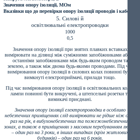
Значення опору ізоляції, МОм
Вказівки що до перевірки опору ізоляції проводів і кабелів
5. Силові й
освітлювальні електропроводки
1000
0,5
Значення опору ізоляції при знятих плавких вставках
вимірювати на ділянці між суміжними запобіжниками або за
останніми запобіжниками між будь-яким проводом та
землею, а також між двома будь-якими проводами. Під час
вимірювання опору ізоляції в силових колах повинні бути
вимкнуті електроприймачі, прилади тощо.
Під час вимірювання опору ізоляції в освітлювальних колах
лампи повинні бути викручені, а штепсельні розетки та
вимикачі приєднані.
Значення опору ізоляції електропроводки в особливо
небезпечних приміщеннях слід вимірювати не рідше ніж один
раз на рік, в вибухонебезпечних та пожежонебезпечних
зонах, а також в приміщеннях з масовим перебуванням людей
– один раз на 3 роки, в інших випадках (крім житлових
будинків) – один раз на 6 років.