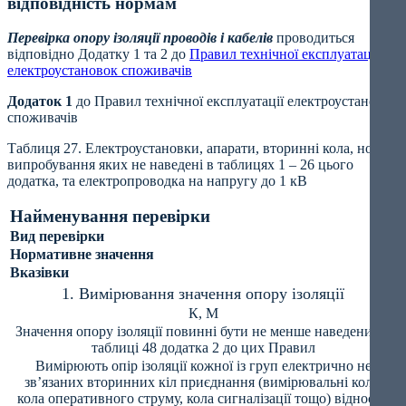
відповідність нормам
Перевірка опору ізоляції проводів і кабелів
проводиться
відповідно Додатку 1 та 2 до
Правил технічної експлуатації
електроустановок споживачів
Додаток 1
до Правил технічної експлуатації електроустановок
споживачів
Таблиця 27. Електроустановки, апарати, вторинні кола, норми
випробування яких не наведені в таблицях 1 – 26 цього
додатка, та електропроводка на напругу до 1 кВ
Найменування перевірки
Вид перевірки
Нормативне значення
Вказівки
1. Вимірювання значення опору ізоляції
К, М
Значення опору ізоляції повинні бути не менше наведених у
таблиці 48 додатка 2 до цих Правил
Вимірюють опір ізоляції кожної із груп електрично не
зв’язаних вторинних кіл приєднання (вимірювальні кола,
кола оперативного струму, кола сигналізації тощо) відносно